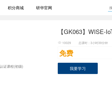
积分商城
研华官网
【GK063】WISE-Io
10029
总课时：3小时39分钟

免费
我要学习