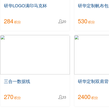
研华LOGO满印马克杯
研华定制帆布包
284
530
20
积分

积分
三合一数据线
研华定制双肩背
270
2400
33
积分

积分