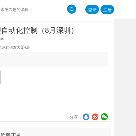
登录
注册
可编程自动化控制（8月深圳）
:30
号康佳研发大厦4层
分享：
近期开课