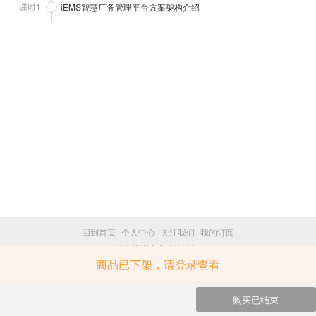
课时1
iEMS智慧厂务管理平台方案架构介绍
回到首页
个人中心
关注我们
我的订阅
研华培训中心 版权所有
商品已下架，请登录查看
trainingcenter.advantech.com.cn