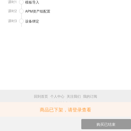
课时1
模板导入
课时2
APM资产组配置
课时3
设备绑定
回到首页
个人中心
关注我们
我的订阅
研华培训中心 版权所有
商品已下架，请登录查看
trainingcenter.advantech.com.cn