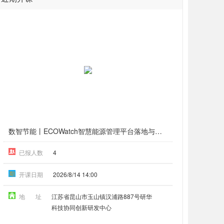
数智节能丨ECOWatch智慧能源管理平台落地与能耗优化实作演练（8月昆山）
已报人数
4
期
开课日期
2026/8/14 14:00
地 址
江苏省昆山市玉山镇汉浦路887号研华
科技协同创新研发中心