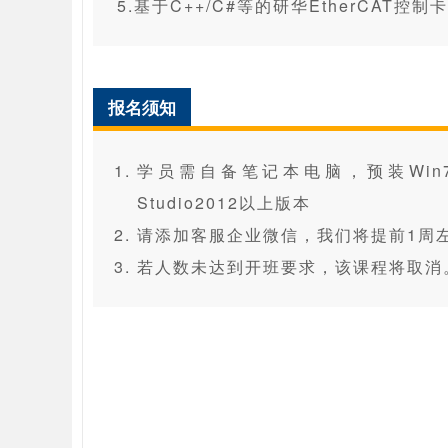
5.基于C++/C#等的研华EtherCAT控
报名须知
学员需自备笔记本电脑，预装Win7/10/
Studio2012以上版本
请添加客服企业微信，我们将提前1周
若人数未达到开班要求，该课程将取消