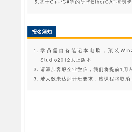
5.基于C++/C#等的研华EtherCAT控
报名须知
学员需自备笔记本电脑，预装Win7/10/
Studio2012以上版本
请添加客服企业微信，我们将提前1周
若人数未达到开班要求，该课程将取消